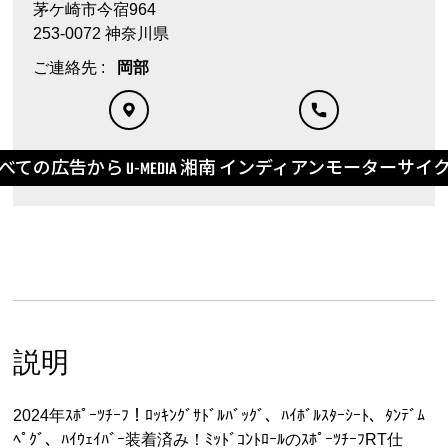
茅ケ崎市今宿964
253-0072 神奈川県
ご連絡先 :
岡部
べての広告から U-MEDIA 湘南 インディアンモーターサイ
説明
2024年ｽﾎﾟｰﾂﾁｰﾌ！ﾛｯｷﾝｸﾞｻﾄﾞﾙﾊﾞｯｸﾞ、ﾊｲﾎﾞﾙｽﾀｰｼｰﾄ、ﾀﾝﾃﾞﾑ
ﾍﾟｸﾞ、ﾊｲｳｪｲﾊﾞｰ装着済み！ﾐｯﾄﾞｺﾝﾄﾛｰﾙのｽﾎﾟｰﾂﾁｰﾌRT仕