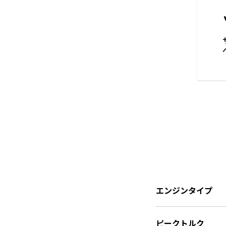
オーナーシップの
端の4インチディスプレイによ
luetooth®接続、走行データ
をさらに向上させましょう。さら
ックすれば、バイクロケーターや
利用でき、常に接続して最新情
性は地域によって異なります。日
す）。
エンジンタイプ
ピークトルク