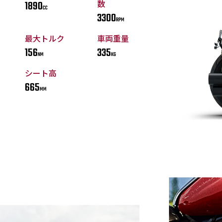
数
1890
CC
3300
RPM
最大トルク
車両重量
156
335
NM
KG
シート高
665
MM