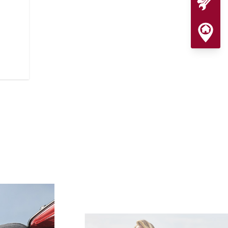
プレミアム仕上
プレミアムブラックアウトまた
クカバーやワイヤーホイール、
ちます。さらに、タンクに配された
ク
Motorcycleのロゴバッジが